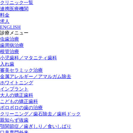
クリニック一覧
連携医療機関
料金
求人
ENGLISH
診療メニュー
虫歯治療
歯周病治療
根管治療
小児歯科／マタニティ歯科
入れ歯
審美セラミック治療
金属アレルギー／アマルガム除去
ホワイトニング
インプラント
大人の矯正歯科
こどもの矯正歯科
ボロボロの歯の治療
クリーニング／歯石除去／歯科ドック
親知らず抜歯
顎関節症／歯ぎしり／食いしばり
口臭専門外来