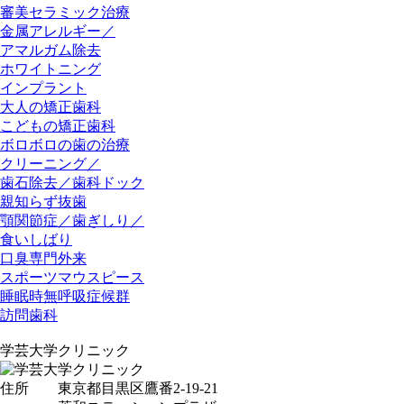
審美セラミック治療
金属アレルギー／
アマルガム除去
ホワイトニング
インプラント
大人の矯正歯科
こどもの矯正歯科
ボロボロの歯の治療
クリーニング／
歯石除去／歯科ドック
親知らず抜歯
顎関節症／歯ぎしり／
食いしばり
口臭専門外来
スポーツマウスピース
睡眠時無呼吸症候群
訪問歯科
学芸大学クリニック
住所
東京都目黒区鷹番2-19-21