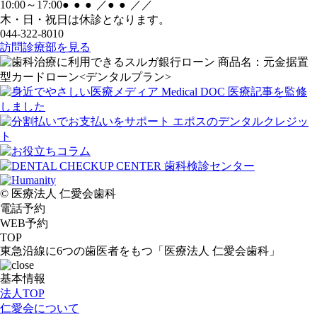
10:00～17:00
●
●
●
／
●
●
／
／
木・日・祝日は休診となります。
044-322-8010
訪問診療部を見る
© 医療法人 仁愛会歯科
電話予約
WEB予約
TOP
東急沿線に6つの歯医者をもつ「医療法人 仁愛会歯科」
基本情報
法人TOP
仁愛会について