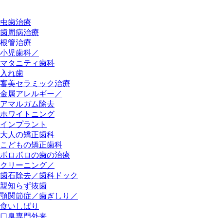
虫歯治療
歯周病治療
根管治療
小児歯科／
マタニティ歯科
入れ歯
審美セラミック治療
金属アレルギー／
アマルガム除去
ホワイトニング
インプラント
大人の矯正歯科
こどもの矯正歯科
ボロボロの歯の治療
クリーニング／
歯石除去／歯科ドック
親知らず抜歯
顎関節症／歯ぎしり／
食いしばり
口臭専門外来