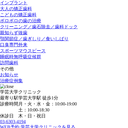
インプラント
大人の矯正歯科
こどもの矯正歯科
ボロボロの歯の治療
クリーニング／歯石除去／歯科ドック
親知らず抜歯
顎関節症／歯ぎしり／食いしばり
口臭専門外来
スポーツマウスピース
睡眠時無呼吸症候群
訪問歯科
その他
お知らせ
治療症例集
学芸大学クリニック
最寄り駅
学芸大学駅
徒歩1分
診療時間
月・火・水・金：10:00-19:00
土：10:00-18:30
休診日
木・日・祝日
03-6303-4194
WEB予約
学芸大学クリニックを見る