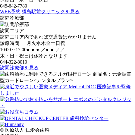
045-642-7780
WEB予約
綱島駅前クリニックを見る
訪問診療部
訪問エリア
訪問エリア内であれば交通費はかかりません
診療時間
月
火
水
木
金
土
日
祝
10:00～17:00
●
●
●
／
●
●
／
／
木・日・祝日は休診となります。
044-322-8010
訪問診療部を見る
© 医療法人 仁愛会歯科