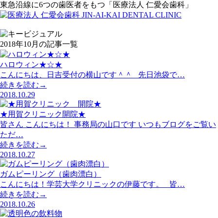
東急沿線に6つの歯医者をもつ「医療法人 仁愛会歯科」
2018年10月の記事一覧
ハロウィン★☆★
こんにちは、日吉受付の横山です＾＾ 先日池袋で…
続きを読む→
2018.10.29
★用賀クリニック開院★
皆さん こんにちは！ 事務局の山口です いつもブログをご覧い
ただ…
続きを読む→
2018.10.27
ガムピーリング（歯肉漂白）
こんにちは！学芸大学クリニックの伊藤です。 皆…
続きを読む→
2018.10.26