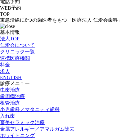
電話予約
WEB予約
TOP
東急沿線に6つの歯医者をもつ「医療法人 仁愛会歯科」
基本情報
法人TOP
仁愛会について
クリニック一覧
連携医療機関
料金
求人
ENGLISH
診療メニュー
虫歯治療
歯周病治療
根管治療
小児歯科／マタニティ歯科
入れ歯
審美セラミック治療
金属アレルギー／アマルガム除去
ホワイトニング