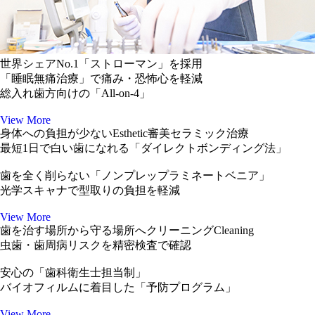
世界シェアNo.1
「ストローマン」を採用
「
睡眠無痛治療
」で痛み・恐怖心を軽減
総入れ歯方向けの「
All-on-4
」
View More
身体への負担が
少ない
Esthetic
審美セラミック治療
最短1日で白い歯になれる
「ダイレクトボンディング法」
歯を全く削らない「
ノンプレップラミネートベニア
」
光学スキャナ
で型取りの負担を軽減
View More
歯を治す場所から
守る
場所へ
クリーニング
Cleaning
虫歯・歯周病リスク
を精密検査で確認
安心の「
歯科衛生士担当制
」
バイオフィルムに着目した「
予防プログラム
」
View More