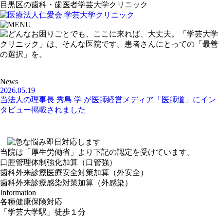
目黒区の歯科・歯医者学芸大学クリニック
News
2026.05.19
当法人の理事長 秀島 学 が医師経営メディア「医師道」にイン
タビュー掲載されました
当院は
「厚生労働省」
より下記の認定を受けています。
口腔管理体制強化加算（口管強）
歯科外来診療医療安全対策加算（外安全）
歯科外来診療感染対策加算（外感染）
Information
各種健康保険
対応
「
学芸大学
駅
」
徒歩１分