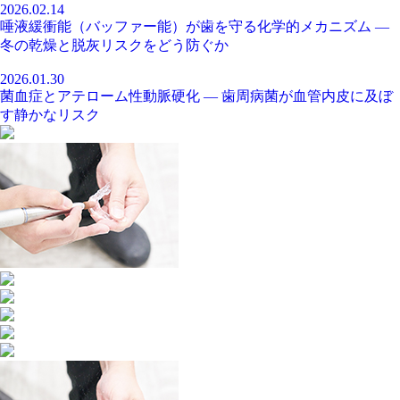
2026.02.14
唾液緩衝能（バッファー能）が歯を守る化学的メカニズム ―
冬の乾燥と脱灰リスクをどう防ぐか
2026.01.30
菌血症とアテローム性動脈硬化 ― 歯周病菌が血管内皮に及ぼ
す静かなリスク