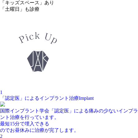
「
キッズスペース
」
あり
「
土曜日
」
も
診療
1
「認定医」
によるインプラント
治療
Implant
国際インプラント学会「認定医」による
痛みの少ないインプラ
ント治療
を行っています。
最短15分で埋入できる
のでお昼休みに治療が完了します。
2