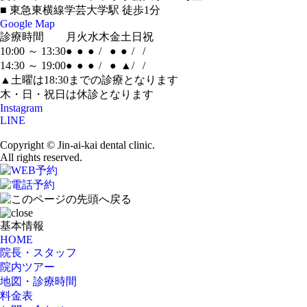
■ 東急東横線学芸大学駅 徒歩1分
Google Map
診療時間
月
火
水
木
金
土
日
祝
10:00 ～ 13:30
●
●
●
/
●
●
/
/
14:30 ～ 19:00
●
●
●
/
●
▲
/
/
▲土曜は18:30までの診療となります
木・日・祝日は休診となります
Instagram
LINE
Copyright © Jin-ai-kai dental clinic.
All rights reserved.
基本情報
HOME
院長・スタッフ
院内ツアー
地図・診療時間
料金表