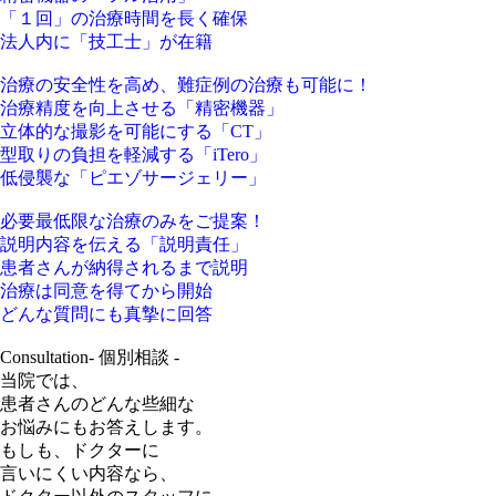
「１回」の治療時間を
長く確保
法人内に「
技工士
」が在籍
治療の安全性を高め、難症例の治療も可能に！
治療精度を向上させる
「
精密機器
」
立体的な撮影を可能にする「
CT
」
型取りの負担を軽減する「
iTero
」
低侵襲な「
ピエゾサージェリー
」
必要最低限な治療のみをご提案！
説明内容を伝える
「
説明責任
」
患者さんが納得
されるまで説明
治療は同意
を得てから開始
どんな質問にも
真摯に
回答
Consultation
- 個別相談 -
当院では、
患者さんの
どんな些細な
お悩みにもお答えします。
もしも、ドクターに
言いにくい内容なら、