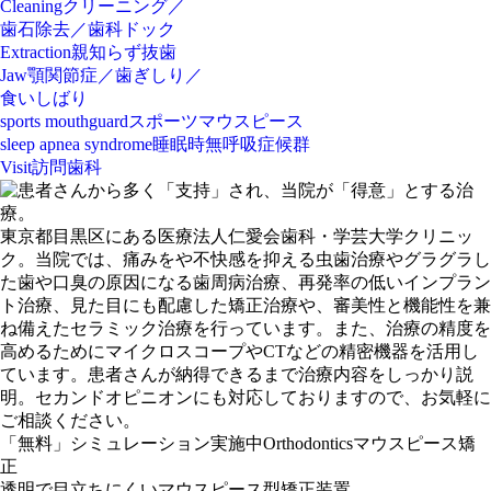
Cleaning
クリーニング／
歯石除去／歯科ドック
Extraction
親知らず抜歯
Jaw
顎関節症／歯ぎしり／
食いしばり
sports mouthguard
スポーツマウスピース
sleep apnea syndrome
睡眠時無呼吸症候群
Visit
訪問歯科
東京都目黒区にある医療法人仁愛会歯科・学芸大学クリニッ
ク。当院では、痛みをや不快感を抑える虫歯治療やグラグラし
た歯や口臭の原因になる歯周病治療、再発率の低いインプラン
ト治療、見た目にも配慮した矯正治療や、審美性と機能性を兼
ね備えたセラミック治療を行っています。また、治療の精度を
高めるためにマイクロスコープやCTなどの精密機器を活用し
ています。患者さんが納得できるまで治療内容をしっかり説
明。セカンドオピニオンにも対応しておりますので、お気軽に
ご相談ください。
「
無料
」シミュレーション実施中
Orthodontics
マウスピース矯
正
透明で目立ちにくい
マウスピース型矯正装置