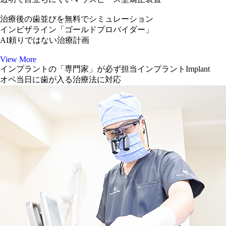
治療後の歯並びを
無料でシミュレーション
インビザライン
「ゴールドプロバイダー」
AI頼りではない治療計画
View More
インプラントの「専門家」が
必ず
担当
インプラント
Implant
オペ当日に歯が入る
治療法に対応