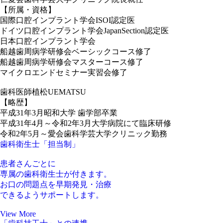
【所属・資格】
国際口腔インプラント学会ISOI認定医
ドイツ口腔インプラント学会JapanSection認定医
日本口腔インプラント学会
船越歯周病学研修会ベーシックコース修了
船越歯周病学研修会マスターコース修了
マイクロエンドセミナー実習会修了
歯科医師
植松
UEMATSU
【略歴】
平成31年3月昭和大学 歯学部卒業
平成31年4月～令和2年3月大学病院にて臨床研修
令和2年5月～愛会歯科学芸大学クリニック勤務
歯科衛生士
「
担当制
」
患者さんごとに
専属の歯科衛生士
が付きます。
お口の問題点を
早期発見・治療
できるようサポートします。
View More