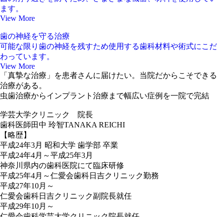
ます。
View More
歯の神経を守る治療
可能な限り歯の神経を残すため
使用する歯科材料や術式にこだ
わっています。
View More
「
真摯
な
治療
」
を
患者さん
に
届
けたい。
当院
だからこそできる
治療
がある。
虫歯治療
から
インプラント治療
まで
幅広
い
症例
を
一院
で
完結
学芸大学クリニック 院長
歯科医師
田中 玲智
TANAKA REICHI
【略歴】
平成24年3月 昭和大学 歯学部 卒業
平成24年4月～平成25年3月
神奈川県内の歯科医院にて臨床研修
平成25年4月～仁愛会歯科日吉クリニック勤務
平成27年10月～
仁愛会歯科日吉クリニック副院長就任
平成29年10月～
仁愛会歯科学芸大学クリニック院長就任