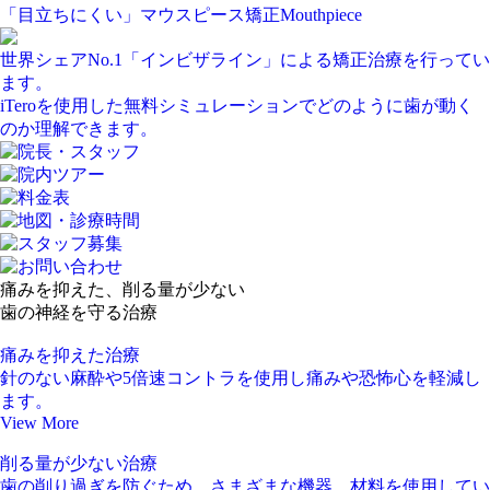
「目立
ちにくい
」
マウスピース
矯正
Mouthpiece
世界シェアNo.1「インビザライン」
による矯正治療を行ってい
ます。
iTeroを使用した無料シミュレーションでどのように歯が動く
のか理解できます。
痛
みを
抑
えた
、
削
る
量
が
少
ない
歯
の
神経
を
守
る
治療
痛みを抑えた治療
針のない麻酔や5倍速コントラを使用し
痛みや恐怖心を軽減
し
ます。
View More
削る量が少ない治療
歯の削り過ぎを防ぐため
、さまざまな機器、材料を使用してい