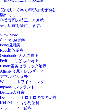
「
歯科技工士
」
との連携
院内技工で
早く精密な被せ物
を
製作します。
審美専門の技工士と連携
し
美しい歯を提供します。
View More
Caries
虫歯治療
Perio
歯周病
Root
根管治療
Ortodontics
大人の矯正
Pediatnic
こどもの矯正
Esthtic
審美セラミック治療
Allergy
金属アレルギー／
アマルガム除去
Whitening
ホワイトニング
Inplant
インプラント
Denture
入れ歯
Deterioration
ボロボロの歯の治療
Kids/Maternity
小児歯科／
マタニティー歯科