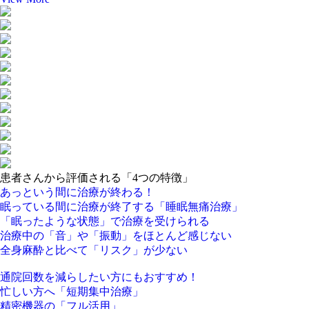
患者
さんから
評価
される
「
4つの
特徴
」
あっという間に治療が終わる！
眠
っている
間
に
治療
が
終了
する
「
睡眠無痛治療
」
「
眠ったような状態
」で治療を受けられる
治療中の「
音
」や「
振動
」をほとんど感じない
全身麻酔と比べて「
リスク
」が少ない
通院回数を減らしたい方にもおすすめ！
忙しい方へ
「
短期集中治療
」
精密機器の「
フル活用
」