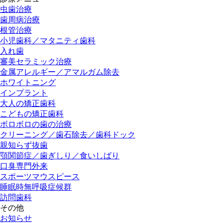
虫歯治療
歯周病治療
根管治療
小児歯科／マタニティ歯科
入れ歯
審美セラミック治療
金属アレルギー／アマルガム除去
ホワイトニング
インプラント
大人の矯正歯科
こどもの矯正歯科
ボロボロの歯の治療
クリーニング／歯石除去／歯科ドック
親知らず抜歯
顎関節症／歯ぎしり／食いしばり
口臭専門外来
スポーツマウスピース
睡眠時無呼吸症候群
訪問歯科
その他
お知らせ