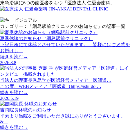
東急沿線に6つの歯医者をもつ「医療法人 仁愛会歯科」
カテゴリー：「綱島駅前クリニックのお知らせ」の記事一覧
夏季休診のお知らせ（綱島駅前クリニック）
下記日程にて休診とさせていただきます。 皆様にはご迷惑を
お掛けし…
続きを読む→
2026.8.8
当法人の理事長秀島学が医師経営メディア「医師道…
この度、WEBメディア「医師道（https://ishi-do.…
続きを読む→
2026.5.19
吉岡院長休職のお知らせ
平素より当院をご利用いただき誠にありがとうございます。
&…
続きを読む→