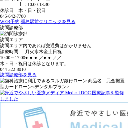
土：10:00-18:30
休診日
木・日・祝日
045-642-7780
WEB予約
綱島駅前クリニックを見る
訪問診療部
訪問エリア
訪問エリア内であれば交通費はかかりません
診療時間
月
火
水
木
金
土
日
祝
10:00～17:00
●
●
●
／
●
●
／
／
木・日・祝日は休診となります。
044-322-8010
訪問診療部を見る