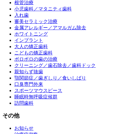
根管治療
小児歯科／マタニティ歯科
入れ歯
審美セラミック治療
金属アレルギー／アマルガム除去
ホワイトニング
インプラント
大人の矯正歯科
こどもの矯正歯科
ボロボロの歯の治療
クリーニング／歯石除去／歯科ドック
親知らず抜歯
顎関節症／歯ぎしり／食いしばり
口臭専門外来
スポーツマウスピース
睡眠時無呼吸症候群
訪問歯科
その他
お知らせ