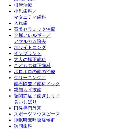
根管治療
小児歯科／
マタニティ歯科
入れ歯
審美セラミック治療
金属アレルギー／
アマルガム除去
ホワイトニング
インプラント
大人の矯正歯科
こどもの矯正歯科
ボロボロの歯の治療
クリーニング／
歯石除去／歯科ドック
親知らず抜歯
顎関節症／歯ぎしり／
食いしばり
口臭専門外来
スポーツマウスピース
睡眠時無呼吸症候群
訪問歯科