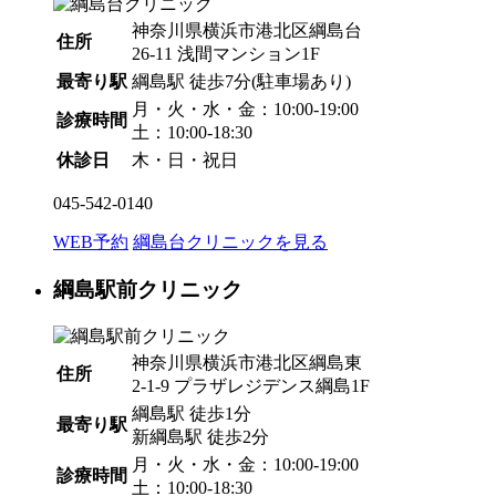
神奈川県横浜市港北区綱島台
住所
26-11 浅間マンション1F
最寄り駅
綱島駅
徒歩7分
(駐車場あり)
月・火・水・金：10:00-19:00
診療時間
土：10:00-18:30
休診日
木・日・祝日
045-542-0140
WEB予約
綱島台クリニックを見る
綱島駅前クリニック
神奈川県横浜市港北区綱島東
住所
2-1-9 プラザレジデンス綱島1F
綱島駅
徒歩1分
最寄り駅
新綱島駅
徒歩2分
月・火・水・金：10:00-19:00
診療時間
土：10:00-18:30