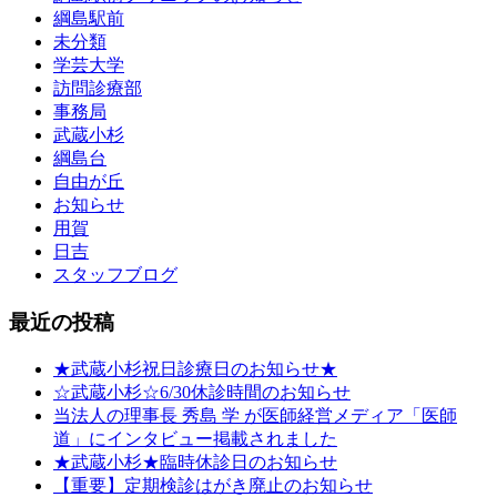
綱島駅前
未分類
学芸大学
訪問診療部
事務局
武蔵小杉
綱島台
自由が丘
お知らせ
用賀
日吉
スタッフブログ
最近の投稿
★武蔵小杉祝日診療日のお知らせ★
☆武蔵小杉☆6/30休診時間のお知らせ
当法人の理事長 秀島 学 が医師経営メディア「医師
道」にインタビュー掲載されました
★武蔵小杉★臨時休診日のお知らせ
【重要】定期検診はがき廃止のお知らせ