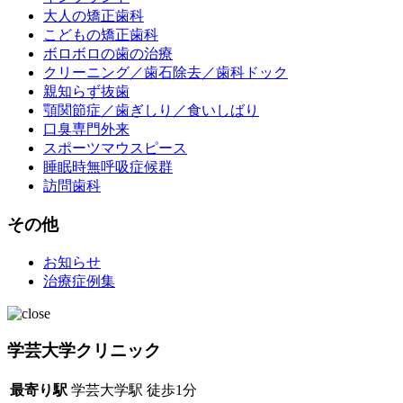
大人の矯正歯科
こどもの矯正歯科
ボロボロの歯の治療
クリーニング／歯石除去／歯科ドック
親知らず抜歯
顎関節症／歯ぎしり／食いしばり
口臭専門外来
スポーツマウスピース
睡眠時無呼吸症候群
訪問歯科
その他
お知らせ
治療症例集
学芸大学クリニック
最寄り駅
学芸大学駅
徒歩1分