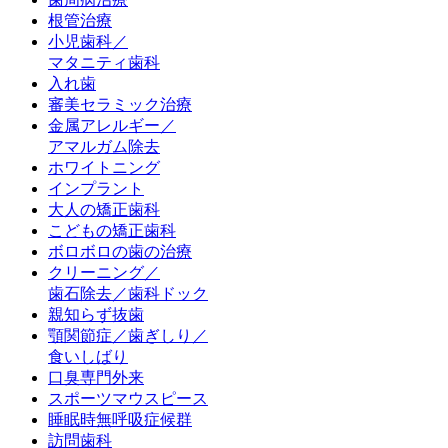
根管治療
小児歯科／
マタニティ歯科
入れ歯
審美セラミック治療
金属アレルギー／
アマルガム除去
ホワイトニング
インプラント
大人の矯正歯科
こどもの矯正歯科
ボロボロの歯の治療
クリーニング／
歯石除去／歯科ドック
親知らず抜歯
顎関節症／歯ぎしり／
食いしばり
口臭専門外来
スポーツマウスピース
睡眠時無呼吸症候群
訪問歯科