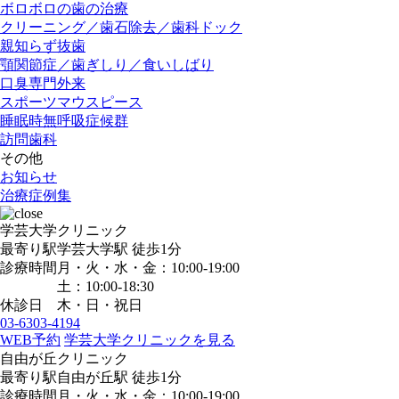
ボロボロの歯の治療
クリーニング／歯石除去／歯科ドック
親知らず抜歯
顎関節症／歯ぎしり／食いしばり
口臭専門外来
スポーツマウスピース
睡眠時無呼吸症候群
訪問歯科
その他
お知らせ
治療症例集
学芸大学クリニック
最寄り駅
学芸大学駅
徒歩1分
診療時間
月・火・水・金：10:00-19:00
土：10:00-18:30
休診日
木・日・祝日
03-6303-4194
WEB予約
学芸大学クリニックを見る
自由が丘クリニック
最寄り駅
自由が丘駅
徒歩1分
診療時間
月・火・水・金：10:00-19:00