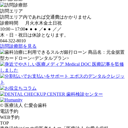
訪問エリア
訪問エリア内であれば交通費はかかりません
診療時間
月
火
水
木
金
土
日
祝
10:00～17:00
●
●
●
／
●
●
／
／
木・日・祝日は休診となります。
044-322-8010
訪問診療部を見る
© 医療法人 仁愛会歯科
電話予約
WEB予約
TOP