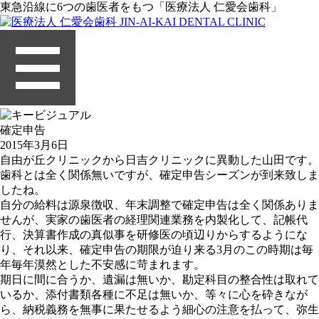
東急沿線に6つの歯医者をもつ「医療法人 仁愛会歯科」
確定申告
2015年3月6日
自由が丘クリニックから日吉クリニックに異動した山田です。
歯科とは全く関係無いですが、確定申告シーズンが到来致しま
したね。
自分の給料は源泉徴収、年末調整で確定申告は全く関係ありま
せんが、実家の歯医者の経理関連業務を内製化して、記帳代
行、決算書作成の真似事を研修医の頃辺りからするようにな
り、それ以来、確定申告の期限が迫り来る3月のこの時期は毎
年毎年漠然とした不安感に苛まれます。
期日に間に合うか、遺漏は無いか、勘定科目の整合性は取れて
いるか、添付書類各種に不足は無いか、等々に心を砕きなが
ら、納税義務を無事に果たせるよう細心の注意を払って、弥生