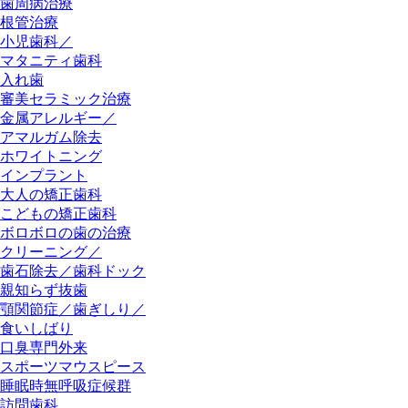
歯周病治療
根管治療
小児歯科／
マタニティ歯科
入れ歯
審美セラミック治療
金属アレルギー／
アマルガム除去
ホワイトニング
インプラント
大人の矯正歯科
こどもの矯正歯科
ボロボロの歯の治療
クリーニング／
歯石除去／歯科ドック
親知らず抜歯
顎関節症／歯ぎしり／
食いしばり
口臭専門外来
スポーツマウスピース
睡眠時無呼吸症候群
訪問歯科