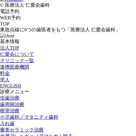
© 医療法人 仁愛会歯科
電話予約
WEB予約
TOP
東急沿線に6つの歯医者をもつ「医療法人 仁愛会歯科」
基本情報
法人TOP
仁愛会について
クリニック一覧
連携医療機関
料金
求人
ENGLISH
診療メニュー
虫歯治療
歯周病治療
根管治療
小児歯科／マタニティ歯科
入れ歯
審美セラミック治療