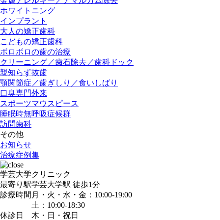
金属アレルギー／アマルガム除去
ホワイトニング
インプラント
大人の矯正歯科
こどもの矯正歯科
ボロボロの歯の治療
クリーニング／歯石除去／歯科ドック
親知らず抜歯
顎関節症／歯ぎしり／食いしばり
口臭専門外来
スポーツマウスピース
睡眠時無呼吸症候群
訪問歯科
その他
お知らせ
治療症例集
学芸大学クリニック
最寄り駅
学芸大学駅
徒歩1分
診療時間
月・火・水・金：10:00-19:00
土：10:00-18:30
休診日
木・日・祝日