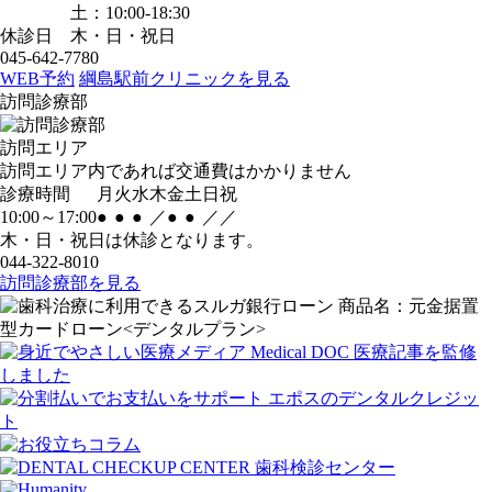
土：10:00-18:30
休診日
木・日・祝日
045-642-7780
WEB予約
綱島駅前クリニックを見る
訪問診療部
訪問エリア
訪問エリア内であれば交通費はかかりません
診療時間
月
火
水
木
金
土
日
祝
10:00～17:00
●
●
●
／
●
●
／
／
木・日・祝日は休診となります。
044-322-8010
訪問診療部を見る