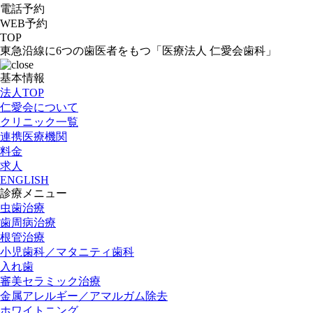
電話予約
WEB予約
TOP
東急沿線に6つの歯医者をもつ「医療法人 仁愛会歯科」
基本情報
法人TOP
仁愛会について
クリニック一覧
連携医療機関
料金
求人
ENGLISH
診療メニュー
虫歯治療
歯周病治療
根管治療
小児歯科／マタニティ歯科
入れ歯
審美セラミック治療
金属アレルギー／アマルガム除去
ホワイトニング