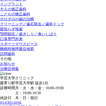
インプラント
大人の矯正歯科
こどもの矯正歯科
ボロボロの歯の治療
クリーニング／歯石除去／歯科ドック
親知らず抜歯
顎関節症／歯ぎしり／食いしばり
口臭専門外来
スポーツマウスピース
睡眠時無呼吸症候群
訪問歯科
その他
お知らせ
治療症例集
学芸大学クリニック
最寄り駅
学芸大学駅
徒歩1分
診療時間
月・火・水・金：10:00-19:00
土：10:00-18:30
休診日
木・日・祝日
03-6303-4194