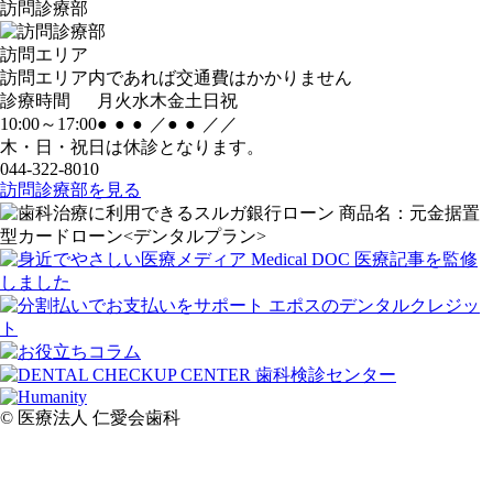
訪問診療部
訪問エリア
訪問エリア内であれば交通費はかかりません
診療時間
月
火
水
木
金
土
日
祝
10:00～17:00
●
●
●
／
●
●
／
／
木・日・祝日は休診となります。
044-322-8010
訪問診療部を見る
© 医療法人 仁愛会歯科