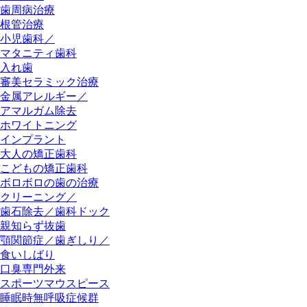
歯周病治療
根管治療
小児歯科／
マタニティ歯科
入れ歯
審美セラミック治療
金属アレルギー／
アマルガム除去
ホワイトニング
インプラント
大人の矯正歯科
こどもの矯正歯科
ボロボロの歯の治療
クリーニング／
歯石除去／歯科ドック
親知らず抜歯
顎関節症／歯ぎしり／
食いしばり
口臭専門外来
スポーツマウスピース
睡眠時無呼吸症候群