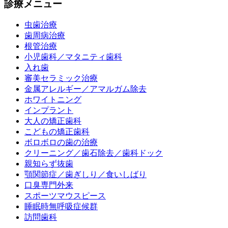
診療メニュー
虫歯治療
歯周病治療
根管治療
小児歯科／マタニティ歯科
入れ歯
審美セラミック治療
金属アレルギー／アマルガム除去
ホワイトニング
インプラント
大人の矯正歯科
こどもの矯正歯科
ボロボロの歯の治療
クリーニング／歯石除去／歯科ドック
親知らず抜歯
顎関節症／歯ぎしり／食いしばり
口臭専門外来
スポーツマウスピース
睡眠時無呼吸症候群
訪問歯科