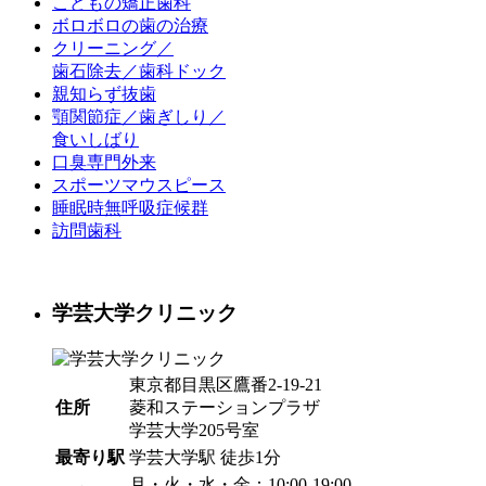
こどもの矯正歯科
ボロボロの歯の治療
クリーニング／
歯石除去／歯科ドック
親知らず抜歯
顎関節症／歯ぎしり／
食いしばり
口臭専門外来
スポーツマウスピース
睡眠時無呼吸症候群
訪問歯科
学芸大学クリニック
東京都目黒区鷹番2-19-21
住所
菱和ステーションプラザ
学芸大学205号室
最寄り駅
学芸大学駅
徒歩1分
月・火・水・金：10:00-19:00