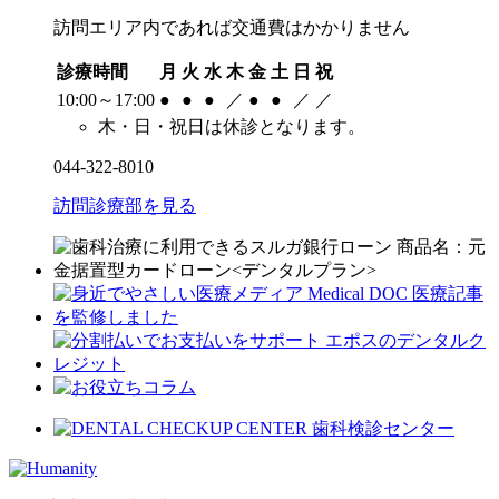
訪問エリア内であれば交通費はかかりません
診療時間
月
火
水
木
金
土
日
祝
10:00～17:00
●
●
●
／
●
●
／
／
木・日・祝日は休診となります。
044-322-8010
訪問診療部を見る