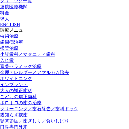
クリニック一覧
連携医療機関
料金
求人
ENGLISH
診療メニュー
虫歯治療
歯周病治療
根管治療
小児歯科／マタニティ歯科
入れ歯
審美セラミック治療
金属アレルギー／アマルガム除去
ホワイトニング
インプラント
大人の矯正歯科
こどもの矯正歯科
ボロボロの歯の治療
クリーニング／歯石除去／歯科ドック
親知らず抜歯
顎関節症／歯ぎしり／食いしばり
口臭専門外来