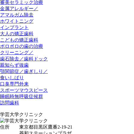
審美セラミック治療
金属アレルギー／
アマルガム除去
ホワイトニング
インプラント
大人の矯正歯科
こどもの矯正歯科
ボロボロの歯の治療
クリーニング／
歯石除去／歯科ドック
親知らず抜歯
顎関節症／歯ぎしり／
食いしばり
口臭専門外来
スポーツマウスピース
睡眠時無呼吸症候群
訪問歯科
学芸大学クリニック
住所
東京都目黒区鷹番2-19-21
菱和ステーションプラザ