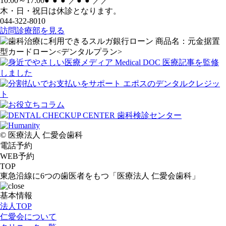
10:00～17:00
●
●
●
／
●
●
／
／
木・日・祝日は休診となります。
044-322-8010
訪問診療部を見る
© 医療法人 仁愛会歯科
電話予約
WEB予約
TOP
東急沿線に6つの歯医者をもつ「医療法人 仁愛会歯科」
基本情報
法人TOP
仁愛会について