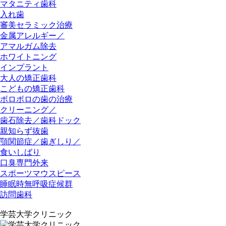
マタニティ歯科
入れ歯
審美セラミック治療
金属アレルギー／
アマルガム除去
ホワイトニング
インプラント
大人の矯正歯科
こどもの矯正歯科
ボロボロの歯の治療
クリーニング／
歯石除去／歯科ドック
親知らず抜歯
顎関節症／歯ぎしり／
食いしばり
口臭専門外来
スポーツマウスピース
睡眠時無呼吸症候群
訪問歯科
学芸大学クリニック