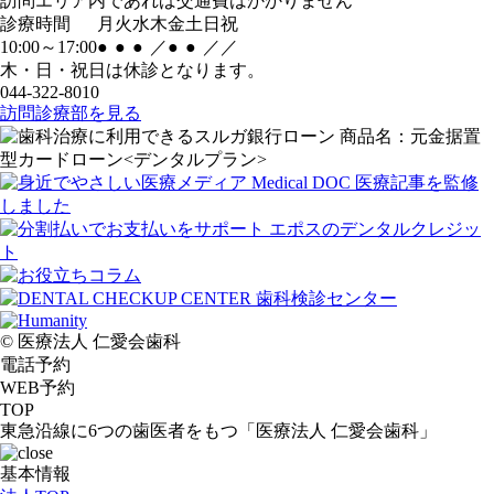
訪問エリア内であれば交通費はかかりません
診療時間
月
火
水
木
金
土
日
祝
10:00～17:00
●
●
●
／
●
●
／
／
木・日・祝日は休診となります。
044-322-8010
訪問診療部を見る
© 医療法人 仁愛会歯科
電話予約
WEB予約
TOP
東急沿線に6つの歯医者をもつ「医療法人 仁愛会歯科」
基本情報