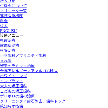
法人TOP
仁愛会について
クリニック一覧
連携医療機関
料金
求人
ENGLISH
診療メニュー
虫歯治療
歯周病治療
根管治療
小児歯科／マタニティ歯科
入れ歯
審美セラミック治療
金属アレルギー／アマルガム除去
ホワイトニング
インプラント
大人の矯正歯科
こどもの矯正歯科
ボロボロの歯の治療
クリーニング／歯石除去／歯科ドック
親知らず抜歯