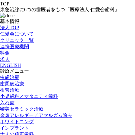
TOP
東急沿線に6つの歯医者をもつ「医療法人 仁愛会歯科」
基本情報
法人TOP
仁愛会について
クリニック一覧
連携医療機関
料金
求人
ENGLISH
診療メニュー
虫歯治療
歯周病治療
根管治療
小児歯科／マタニティ歯科
入れ歯
審美セラミック治療
金属アレルギー／アマルガム除去
ホワイトニング
インプラント
大人の矯正歯科