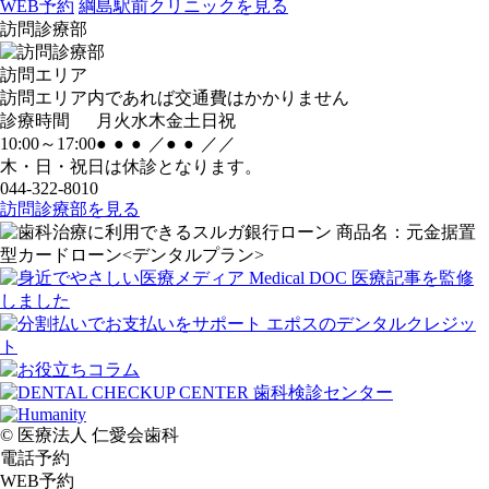
WEB予約
綱島駅前クリニックを見る
訪問診療部
訪問エリア
訪問エリア内であれば交通費はかかりません
診療時間
月
火
水
木
金
土
日
祝
10:00～17:00
●
●
●
／
●
●
／
／
木・日・祝日は休診となります。
044-322-8010
訪問診療部を見る
© 医療法人 仁愛会歯科
電話予約
WEB予約