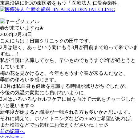
東急沿線に6つの歯医者をもつ「医療法人 仁愛会歯科」
春が来ていますね❀
2023年2月24日
こんにちは！日吉クリニックの田中です。
2月は短く、あっという間にもう3月が目前まで迫って来ていま
すね…！
私が当院に入職してから、早いものでもうすぐ2年が経とうと
しています。
梅の花を見かけると、今年ももうすぐ春が来るんだなと、
季節の移ろいを感じます。
1.2月は私自身も健康を意識する時間が減りがちでしたが、
今後の気温の変動にも負けないように、
3月はいろいろなセルフケアに目を向けて元気をチャージした
いと思います☺
新年度が始まると環境が一転される方も多いかと思います。
それに備えて、ホワイトニングなどの＋αのご希望があれば、
また検診などでお気軽にお伝えくださいね！☆彡
前の記事へ
次の記事へ