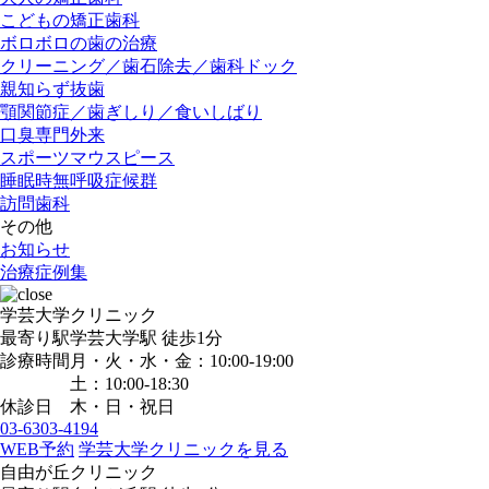
こどもの矯正歯科
ボロボロの歯の治療
クリーニング／歯石除去／歯科ドック
親知らず抜歯
顎関節症／歯ぎしり／食いしばり
口臭専門外来
スポーツマウスピース
睡眠時無呼吸症候群
訪問歯科
その他
お知らせ
治療症例集
学芸大学クリニック
最寄り駅
学芸大学駅
徒歩1分
診療時間
月・火・水・金：10:00-19:00
土：10:00-18:30
休診日
木・日・祝日
03-6303-4194
WEB予約
学芸大学クリニックを見る
自由が丘クリニック