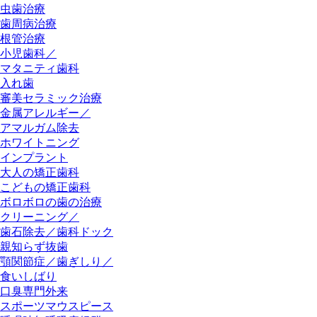
虫歯治療
歯周病治療
根管治療
小児歯科／
マタニティ歯科
入れ歯
審美セラミック治療
金属アレルギー／
アマルガム除去
ホワイトニング
インプラント
大人の矯正歯科
こどもの矯正歯科
ボロボロの歯の治療
クリーニング／
歯石除去／歯科ドック
親知らず抜歯
顎関節症／歯ぎしり／
食いしばり
口臭専門外来
スポーツマウスピース