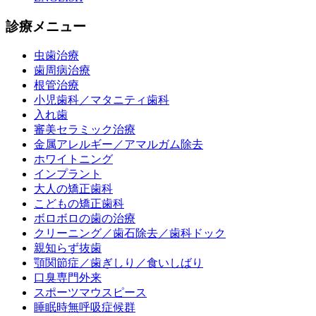
診療メニュー
虫歯治療
歯周病治療
根管治療
小児歯科／マタニティ歯科
入れ歯
審美セラミック治療
金属アレルギー／アマルガム除去
ホワイトニング
インプラント
大人の矯正歯科
こどもの矯正歯科
ボロボロの歯の治療
クリーニング／歯石除去／歯科ドック
親知らず抜歯
顎関節症／歯ぎしり／食いしばり
口臭専門外来
スポーツマウスピース
睡眠時無呼吸症候群