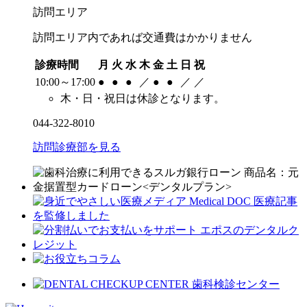
訪問エリア
訪問エリア内であれば交通費はかかりません
診療時間
月
火
水
木
金
土
日
祝
10:00～17:00
●
●
●
／
●
●
／
／
木・日・祝日は休診となります。
044-322-8010
訪問診療部を見る