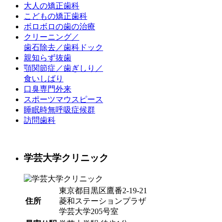
大人の矯正歯科
こどもの矯正歯科
ボロボロの歯の治療
クリーニング／
歯石除去／歯科ドック
親知らず抜歯
顎関節症／歯ぎしり／
食いしばり
口臭専門外来
スポーツマウスピース
睡眠時無呼吸症候群
訪問歯科
学芸大学クリニック
東京都目黒区鷹番2-19-21
住所
菱和ステーションプラザ
学芸大学205号室