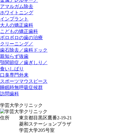
金属アレルギー／
アマルガム除去
ホワイトニング
インプラント
大人の矯正歯科
こどもの矯正歯科
ボロボロの歯の治療
クリーニング／
歯石除去／歯科ドック
親知らず抜歯
顎関節症／歯ぎしり／
食いしばり
口臭専門外来
スポーツマウスピース
睡眠時無呼吸症候群
訪問歯科
学芸大学クリニック
住所
東京都目黒区鷹番2-19-21
菱和ステーションプラザ
学芸大学205号室