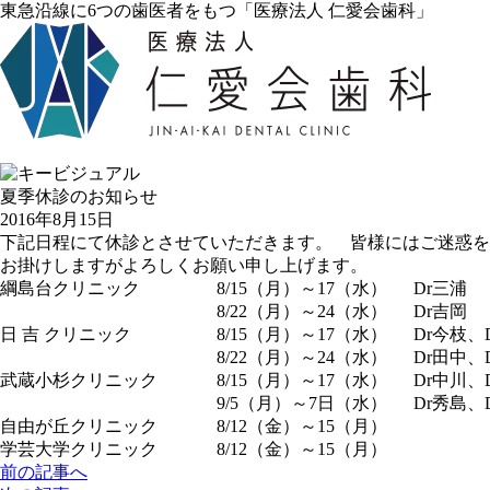
東急沿線に6つの歯医者をもつ「医療法人 仁愛会歯科」
夏季休診のお知らせ
2016年8月15日
下記日程にて休診とさせていただきます。 皆様にはご迷惑を
お掛けしますがよろしくお願い申し上げます。
綱島台クリニック
8/15（月）～17（水）
Dr三浦
8/22（月）～24（水）
Dr吉岡
日 吉 クリニック
8/15（月）～17（水）
Dr今枝、
8/22（月）～24（水）
Dr田中、
武蔵小杉クリニック
8/15（月）～17（水）
Dr中川、
9/5（月）～7日（水）
Dr秀島、
自由が丘クリニック
8/12（金）～15（月）
学芸大学クリニック
8/12（金）～15（月）
前の記事へ