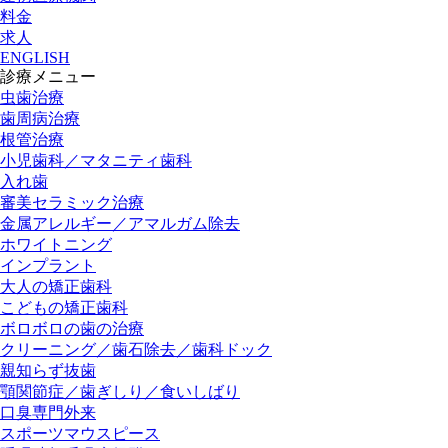
料金
求人
ENGLISH
診療メニュー
虫歯治療
歯周病治療
根管治療
小児歯科／マタニティ歯科
入れ歯
審美セラミック治療
金属アレルギー／アマルガム除去
ホワイトニング
インプラント
大人の矯正歯科
こどもの矯正歯科
ボロボロの歯の治療
クリーニング／歯石除去／歯科ドック
親知らず抜歯
顎関節症／歯ぎしり／食いしばり
口臭専門外来
スポーツマウスピース