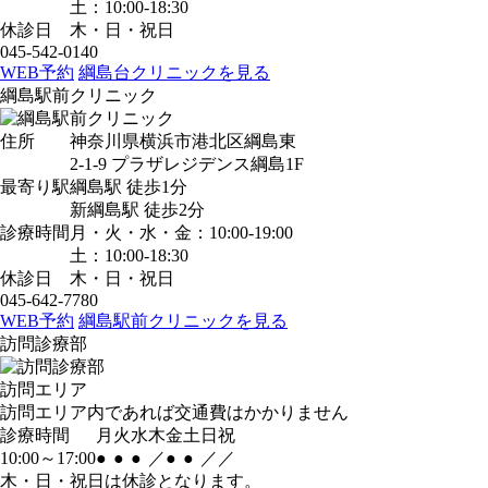
土：10:00-18:30
休診日
木・日・祝日
045-542-0140
WEB予約
綱島台クリニックを見る
綱島駅前クリニック
住所
神奈川県横浜市港北区綱島東
2-1-9 プラザレジデンス綱島1F
最寄り駅
綱島駅
徒歩1分
新綱島駅
徒歩2分
診療時間
月・火・水・金：10:00-19:00
土：10:00-18:30
休診日
木・日・祝日
045-642-7780
WEB予約
綱島駅前クリニックを見る
訪問診療部
訪問エリア
訪問エリア内であれば交通費はかかりません
診療時間
月
火
水
木
金
土
日
祝
10:00～17:00
●
●
●
／
●
●
／
／
木・日・祝日は休診となります。