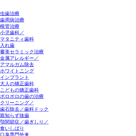
虫歯治療
歯周病治療
根管治療
小児歯科／
マタニティ歯科
入れ歯
審美セラミック治療
金属アレルギー／
アマルガム除去
ホワイトニング
インプラント
大人の矯正歯科
こどもの矯正歯科
ボロボロの歯の治療
クリーニング／
歯石除去／歯科ドック
親知らず抜歯
顎関節症／歯ぎしり／
食いしばり
口臭専門外来