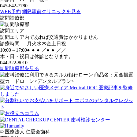
045-642-7780
WEB予約
綱島駅前クリニックを見る
訪問診療部
訪問エリア
訪問エリア内であれば交通費はかかりません
診療時間
月
火
水
木
金
土
日
祝
10:00～17:00
●
●
●
／
●
●
／
／
木・日・祝日は休診となります。
044-322-8010
訪問診療部を見る
© 医療法人 仁愛会歯科