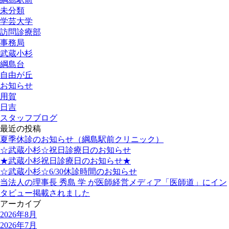
未分類
学芸大学
訪問診療部
事務局
武蔵小杉
綱島台
自由が丘
お知らせ
用賀
日吉
スタッフブログ
最近の投稿
夏季休診のお知らせ（綱島駅前クリニック）
☆武蔵小杉☆祝日診療日のお知らせ
★武蔵小杉祝日診療日のお知らせ★
☆武蔵小杉☆6/30休診時間のお知らせ
当法人の理事長 秀島 学 が医師経営メディア「医師道」にイン
タビュー掲載されました
アーカイブ
2026年8月
2026年7月