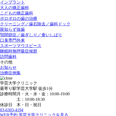
インプラント
大人の矯正歯科
こどもの矯正歯科
ボロボロの歯の治療
クリーニング／歯石除去／歯科ドック
親知らず抜歯
顎関節症／歯ぎしり／食いしばり
口臭専門外来
スポーツマウスピース
睡眠時無呼吸症候群
訪問歯科
その他
お知らせ
治療症例集
学芸大学クリニック
最寄り駅
学芸大学駅
徒歩1分
診療時間
月・火・水・金：10:00-19:00
土：10:00-18:30
休診日
木・日・祝日
03-6303-4194
WEB予約
学芸大学クリニックを見る