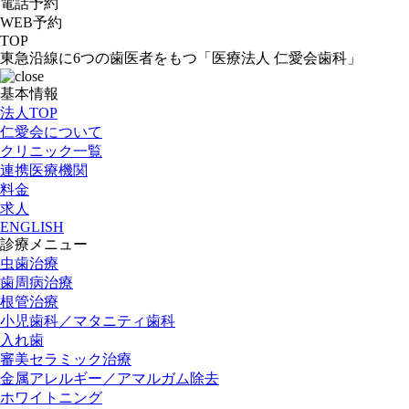
電話予約
WEB予約
TOP
東急沿線に6つの歯医者をもつ「医療法人 仁愛会歯科」
基本情報
法人TOP
仁愛会について
クリニック一覧
連携医療機関
料金
求人
ENGLISH
診療メニュー
虫歯治療
歯周病治療
根管治療
小児歯科／マタニティ歯科
入れ歯
審美セラミック治療
金属アレルギー／アマルガム除去
ホワイトニング