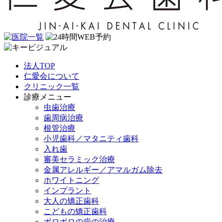
法人TOP
仁愛会について
クリニック一覧
診療メニュー
虫歯治療
歯周病治療
根管治療
小児歯科／マタニティ歯科
入れ歯
審美セラミック治療
金属アレルギー／アマルガム除去
ホワイトニング
インプラント
大人の矯正歯科
こどもの矯正歯科
ボロボロの歯の治療