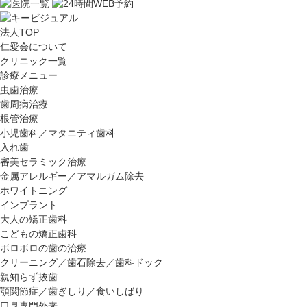
法人TOP
仁愛会について
クリニック一覧
診療メニュー
虫歯治療
歯周病治療
根管治療
小児歯科／マタニティ歯科
入れ歯
審美セラミック治療
金属アレルギー／アマルガム除去
ホワイトニング
インプラント
大人の矯正歯科
こどもの矯正歯科
ボロボロの歯の治療
クリーニング／歯石除去／歯科ドック
親知らず抜歯
顎関節症／歯ぎしり／食いしばり
口臭専門外来