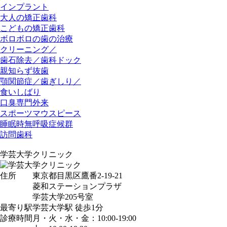
インプラント
大人の矯正歯科
こどもの矯正歯科
ボロボロの歯の治療
クリーニング／
歯石除去／歯科ドック
親知らず抜歯
顎関節症／歯ぎしり／
食いしばり
口臭専門外来
スポーツマウスピース
睡眠時無呼吸症候群
訪問歯科
学芸大学クリニック
住所
東京都目黒区鷹番2-19-21
菱和ステーションプラザ
学芸大学205号室
最寄り駅
学芸大学駅
徒歩1分
診療時間
月・火・水・金：10:00-19:00