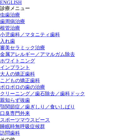
ENGLISH
診療メニュー
虫歯治療
歯周病治療
根管治療
小児歯科／マタニティ歯科
入れ歯
審美セラミック治療
金属アレルギー／アマルガム除去
ホワイトニング
インプラント
大人の矯正歯科
こどもの矯正歯科
ボロボロの歯の治療
クリーニング／歯石除去／歯科ドック
親知らず抜歯
顎関節症／歯ぎしり／食いしばり
口臭専門外来
スポーツマウスピース
睡眠時無呼吸症候群
訪問歯科
その他