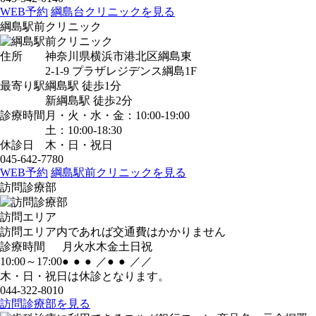
WEB予約
綱島台クリニックを見る
綱島駅前クリニック
住所
神奈川県横浜市港北区綱島東
2-1-9 プラザレジデンス綱島1F
最寄り駅
綱島駅
徒歩1分
新綱島駅
徒歩2分
診療時間
月・火・水・金：10:00-19:00
土：10:00-18:30
休診日
木・日・祝日
045-642-7780
WEB予約
綱島駅前クリニックを見る
訪問診療部
訪問エリア
訪問エリア内であれば交通費はかかりません
診療時間
月
火
水
木
金
土
日
祝
10:00～17:00
●
●
●
／
●
●
／
／
木・日・祝日は休診となります。
044-322-8010
訪問診療部を見る