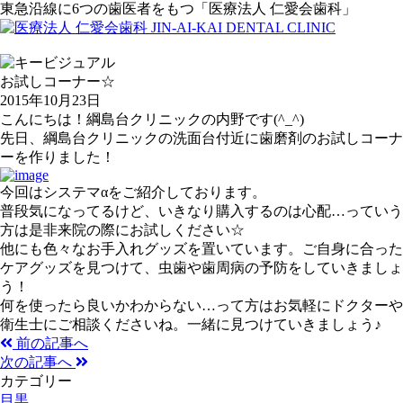
東急沿線に6つの歯医者をもつ「医療法人 仁愛会歯科」
お試しコーナー☆
2015年10月23日
こんにちは！綱島台クリニックの内野です(^_^)
先日、綱島台クリニックの洗面台付近に歯磨剤のお試しコーナ
ーを作りました！
今回はシステマαをご紹介しております。
普段気になってるけど、いきなり購入するのは心配…っていう
方は是非来院の際にお試しください☆
他にも色々なお手入れグッズを置いています。ご自身に合った
ケアグッズを見つけて、虫歯や歯周病の予防をしていきましょ
う！
何を使ったら良いかわからない…って方はお気軽にドクターや
衛生士にご相談くださいね。一緒に見つけていきましょう♪
前の記事へ
次の記事へ
カテゴリー
目黒