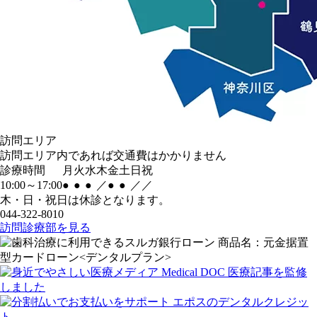
訪問エリア
訪問エリア内であれば交通費はかかりません
診療時間
月
火
水
木
金
土
日
祝
10:00～17:00
●
●
●
／
●
●
／
／
木・日・祝日は休診となります。
044-322-8010
訪問診療部を見る