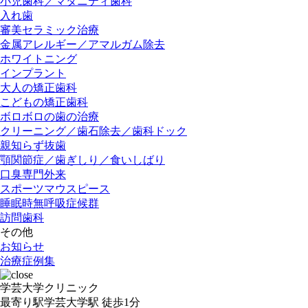
小児歯科／マタニティ歯科
入れ歯
審美セラミック治療
金属アレルギー／アマルガム除去
ホワイトニング
インプラント
大人の矯正歯科
こどもの矯正歯科
ボロボロの歯の治療
クリーニング／歯石除去／歯科ドック
親知らず抜歯
顎関節症／歯ぎしり／食いしばり
口臭専門外来
スポーツマウスピース
睡眠時無呼吸症候群
訪問歯科
その他
お知らせ
治療症例集
学芸大学クリニック
最寄り駅
学芸大学駅
徒歩1分