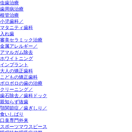
虫歯治療
歯周病治療
根管治療
小児歯科／
マタニティ歯科
入れ歯
審美セラミック治療
金属アレルギー／
アマルガム除去
ホワイトニング
インプラント
大人の矯正歯科
こどもの矯正歯科
ボロボロの歯の治療
クリーニング／
歯石除去／歯科ドック
親知らず抜歯
顎関節症／歯ぎしり／
食いしばり
口臭専門外来
スポーツマウスピース