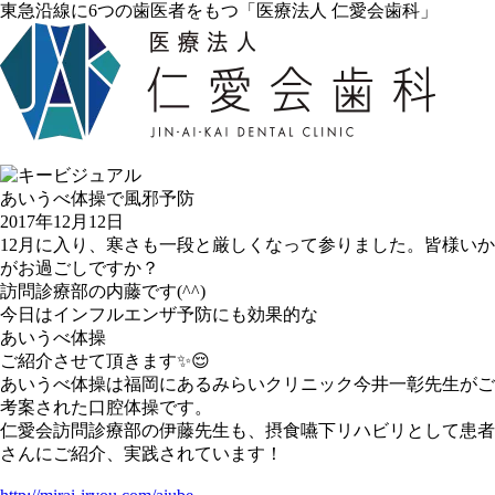
東急沿線に6つの歯医者をもつ「医療法人 仁愛会歯科」
あいうべ体操で風邪予防
2017年12月12日
12月に入り、寒さも一段と厳しくなって参りました。皆様いか
がお過ごしですか？
訪問診療部の内藤です(^^)
今日はインフルエンザ予防にも効果的な
あいうべ体操
ご紹介させて頂きます✨😌
あいうべ体操は福岡にあるみらいクリニック今井一彰先生がご
考案された口腔体操です。
仁愛会訪問診療部の伊藤先生も、摂食嚥下リハビリとして患者
さんにご紹介、実践されています！