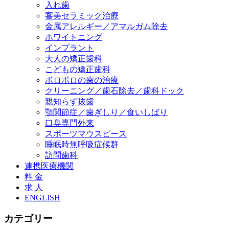
入れ歯
審美セラミック治療
金属アレルギー／アマルガム除去
ホワイトニング
インプラント
大人の矯正歯科
こどもの矯正歯科
ボロボロの歯の治療
クリーニング／歯石除去／歯科ドック
親知らず抜歯
顎関節症／歯ぎしり／食いしばり
口臭専門外来
スポーツマウスピース
睡眠時無呼吸症候群
訪問歯科
連携医療機関
料 金
求 人
ENGLISH
カテゴリー