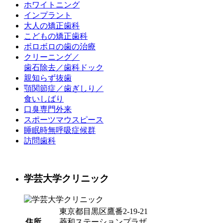
ホワイトニング
インプラント
大人の矯正歯科
こどもの矯正歯科
ボロボロの歯の治療
クリーニング／
歯石除去／歯科ドック
親知らず抜歯
顎関節症／歯ぎしり／
食いしばり
口臭専門外来
スポーツマウスピース
睡眠時無呼吸症候群
訪問歯科
学芸大学クリニック
東京都目黒区鷹番2-19-21
住所
菱和ステーションプラザ