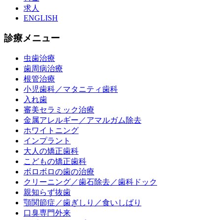
求人
ENGLISH
診療メニュー
虫歯治療
歯周病治療
根管治療
小児歯科／マタニティ歯科
入れ歯
審美セラミック治療
金属アレルギー／アマルガム除去
ホワイトニング
インプラント
大人の矯正歯科
こどもの矯正歯科
ボロボロの歯の治療
クリーニング／歯石除去／歯科ドック
親知らず抜歯
顎関節症／歯ぎしり／食いしばり
口臭専門外来