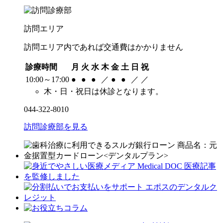
訪問エリア
訪問エリア内であれば交通費はかかりません
診療時間
月
火
水
木
金
土
日
祝
10:00～17:00
●
●
●
／
●
●
／
／
木・日・祝日は休診となります。
044-322-8010
訪問診療部を見る